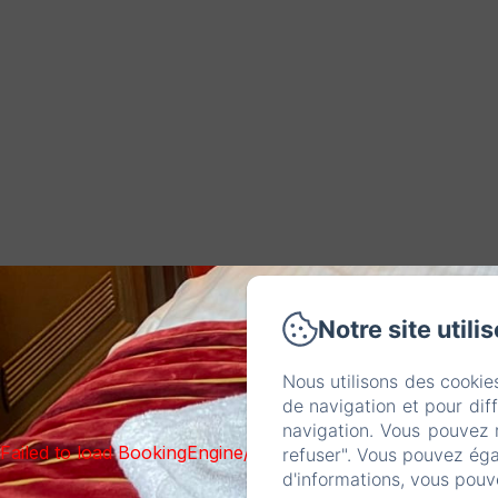
Notre site utili
Nous utilisons des cookie
de navigation et pour dif
navigation. Vous pouvez 
Failed to load BookingEngine/index: Loading chunk 1322 f
refuser". Vous pouvez éga
d'informations, vous pouv