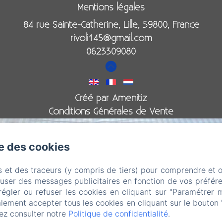
Mentions légales
84 rue Sainte-Catherine, Lille, 59800, France
rivoli145@gmail.com
0623309080
Créé par Amenitiz
Conditions Générales de Vente
se des cookies
s et des traceurs (y compris de tiers) pour comprendre et 
fuser des messages publicitaires en fonction de vos préfére
régler ou refuser les cookies en cliquant sur "Paramétrer 
ailed. (missing: https://d1cmur5l0xva3h.cloudfront.net/pa
lement accepter tous les cookies en cliquant sur le bouton 
ez consulter notre
Politique de confidentialité
.