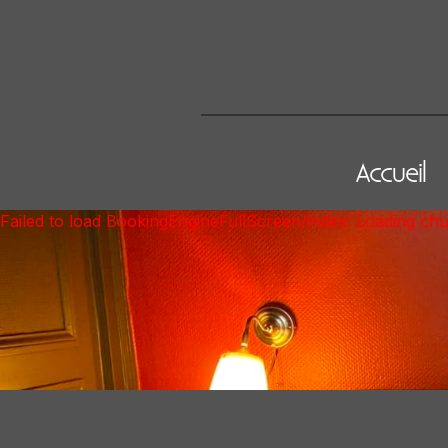
Accueil
Failed to load BookingEngineFullScreen/index: Loading ch