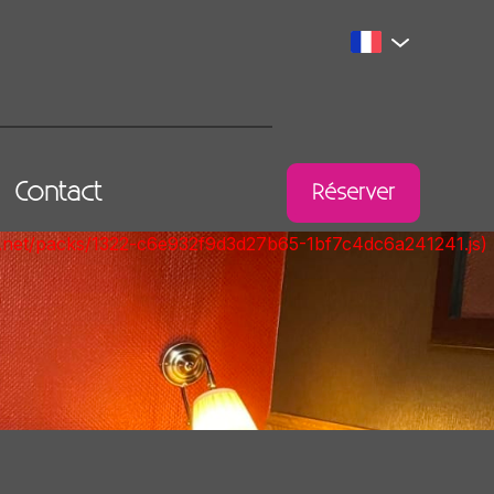
Contact
Réserver
ont.net/packs/1322-c6e932f9d3d27b65-1bf7c4dc6a241241.js)