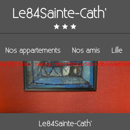
Le84Sainte-Cath'
Nos appartements
Nos amis
Lille
unk 1322 failed. (missing: https://d1cmur5l0xva3h.cloudfr
Le84Sainte-Cath'