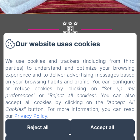
Our website uses cookies
Le84Sainte-Cath'
We use cookies and trackers (including from third
parties) to understand and optimize your browsing
Wettelijke informatie
experience and to deliver advertising messages based
84 rue Sainte-Catherine, Lille, 59800, Frankrijk
on your browsing habits and profile. You can configure
or refuse cookies by clicking on
"Set up my
rivoli145@gmail.com
preferences"
or
"Reject all cookies"
. You can also
0623309080
accept all cookies by clicking on the
"Accept All
Cookies"
button. For more information, you can read
our
Privacy Policy
.
Reject all
Accept all
Mogelijk gemaakt met Amenitiz
Verkoopvoorwaarden